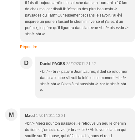
il faisait toujours arrêter la calèche dans un tournant à 10 km
de chez moi car disait-il: "c'est un des plus beaux<br />
paysages du Tarn" Curieusement et sans le savoir, j'ai été
inspirée un jour en faisant le chemin inverse et j'ai écrit un
poème, j'espère qu'il figurera dans la revue.<br /> bises<br />
<br /> <br />
Répondre
D
Daniel PAGES
25/02/2011 21:42
<br /> <br /> pauvre Jean Jaurès, il doit se retourner
dans sa tombe s'il voit la télé, en ce moment !<br />
<br /> <br /> Bises à toi aussi<br /> <br /> <br /> <br
/>
M
Maud
17/01/2011 13:21
<br /> Merci pour ton passage, je retrouve un peu le chemin
du tien, et j'en suis ravie :)<br /> <br /> Ah le vent d'autan qui
souffle sur Toulouse, qui défait les chignons et rend