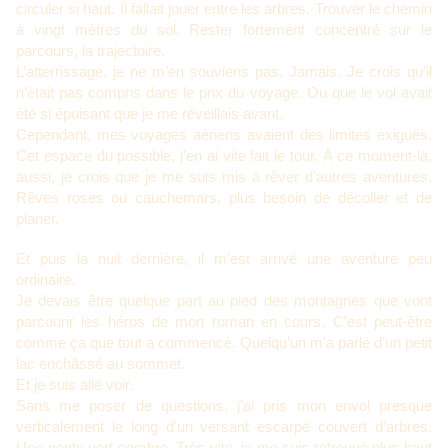
circuler si haut. Il fallait jouer entre les arbres. Trouver le chemin
à vingt mètres du sol. Rester fortement concentré sur le
parcours, la trajectoire.
L’atterrissage, je ne m’en souviens pas. Jamais. Je crois qu’il
n’était pas compris dans le prix du voyage. Ou que le vol avait
été si épuisant que je me réveillais avant.
Cependant, mes voyages aériens avaient des limites exiguës.
Cet espace du possible, j’en ai vite fait le tour. À ce moment-là,
aussi, je crois que je me suis mis à rêver d’autres aventures.
Rêves roses ou cauchemars, plus besoin de décoller et de
planer.
Et puis la nuit dernière, il m’est arrivé une aventure peu
ordinaire.
Je devais être quelque part au pied des montagnes que vont
parcourir les héros de mon roman en cours. C’est peut-être
comme ça que tout a commencé. Quelqu’un m’a parlé d’un petit
lac enchâssé au sommet.
Et je suis allé voir.
Sans me poser de questions, j’ai pris mon envol presque
verticalement le long d’un versant escarpé couvert d’arbres.
Une pente vert sombre. Très vite, je me suis retrouvé plus haut