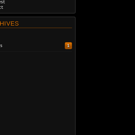
est
ct
HIVES
s
1