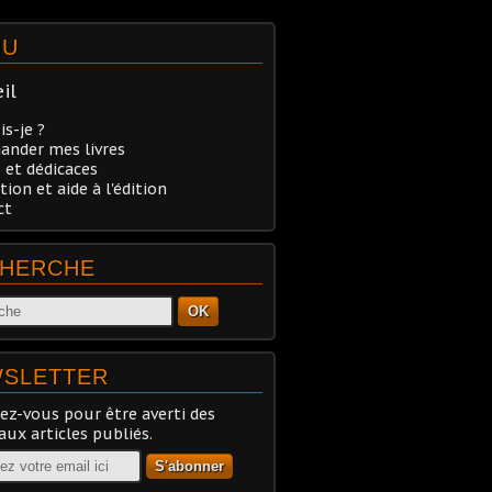
NU
il
is-je ?
nder mes livres
 et dédicaces
tion et aide à l'édition
ct
HERCHE
OK
SLETTER
z-vous pour être averti des
ux articles publiés.