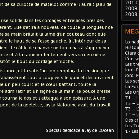
2010
t de sa culotte de matelot comme il aurait jailli de
2009
2008
se solide dans les cordages entrelacés près des
èrent. Elle s’étira à nouveau de toute la longueur de
MES
e sa main brillait la lame d’un couteau dont elle
ntre le haut de sa fesse gauche, à l’intérieur de sa
Lo nad
Histoi
ient, le câble de chanvre ne tarda pas à s’approcher
Clara 
rémité et à la ramener lentement vers sa deuxième
L'île s
itôt le bout du cordage effiloché.
Les tr
Jordi 
istance, et la satisfaction remplaça la tension que
Jòrdi 
x s’abaissèrent tout à coup vers le quai et découvrirent
Les se
ffle un peu court et le cœur battant, toute la
La Fo
e admiratif et un signe de la main, le pouce dressé,
Les Or
T1 – L
 tourna le dos et s’attaqua à son épissure. À une
T2 – L
ont de la goélette, Jay la Malouine avait du travail
T3 – L
T4 – L
Des cr
Les Tr
Spécial dédicace à Jay de L'Océan
1 - Le