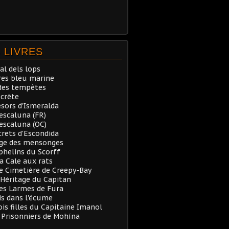
 LIVRES
al dels lops
res bleu marine
des tempêtes
ecrète
ésors d'Ismeralda
Pescaluna (FR)
Pescaluna (OC)
crets d'Escondida
rge des mensonges
phelins du Scorff
a Cale aux rats
e Cimetière de Creepy-Bay
’Héritage du Capitan
es Larmes de Fura
is dans l'écume
ois filles du Capitaine Imanol
s Prisonniers de Mohína