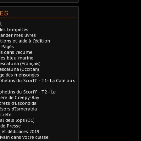
ES
l
des tempêtes
nder mes livres
tions et aide à l'édition
 Pagés
is dans l'écume
res bleu marine
Pescaluna (Français)
Pescaluna (Occitan)
rge des mensonges
phelins du Scorff - T1- La Cale aux
phelins du Scorff - T2 - Le
ère de Creepy-Bay
crets d'Escondida
ésors d'Ismeralda
ecrète
al dels lops (OC)
de Presse
 et dédicaces 2019
ivain dans votre classe