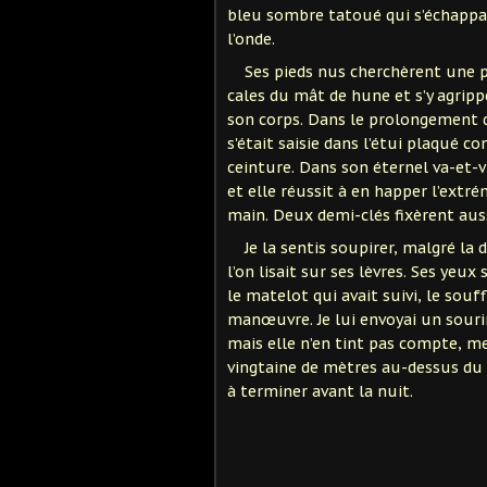
bleu sombre tatoué qui s’échappai
l’onde.
Ses pieds nus cherchèrent une pri
cales du mât de hune et s’y agripp
son corps. Dans le prolongement d
s'était saisie dans l’étui plaqué co
ceinture. Dans son éternel va-et-v
et elle réussit à en happer l’ext
main. Deux demi-clés fixèrent auss
Je la sentis soupirer, malgré la d
l’on lisait sur ses lèvres. Ses yeu
le matelot qui avait suivi, le sou
manœuvre. Je lui envoyai un sourir
mais elle n’en tint pas compte, me
vingtaine de mètres au-dessus du p
à terminer avant la nuit.