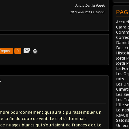
Photo Daniel Pagés
PAG
28 février 2013 à 16h30
Accuei
Clara 
Comma
Correc
Daniel
Des cr
Repost
0
Histoi
Jordi 
Jòrdi 
La Fo
Les Or
rats
S
Les Or
Cimeti
Les Se
Les Tr
L'île s
Lo nad
mbre bourdonnement qui aurait pu rassembler un
Revue 
ue la fin du coup de vent. Le ciel s’illuminait,
Salons
de nuages blancs qui s’ourlaient de franges d’or. Le
Un écr