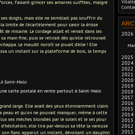
Vitalt
 forces, faisant grincer ses amarres suiffées, malgré
Conta
s doigts, mais elle ne semblait pas souffrir du
ARC
 la limite de l’écartèlement pour saisir la drisse
 de misaine. Le cordage allait et venait dans les
2026
sa main fine, puis se retirait dès qu’elle retrouvait
 échappa. Le maudit noroît se jouait d'elle ! Elle
Mar
ssa un instant sur la plateforme de bois, le temps
2025
2024
2022
2021
2020
 à Saint-Malo
2019
 une carte postale en vente partout à Saint-Malo
2018
2017
2016
 grand large. Elle avait des yeux étonnamment clairs
2015
 sa peau et qu’on ne pouvait manquer, même à cette
2014
lus ses mèches blondies par le soleil et le sel pour
2013
2012
d’hésitation, elle tira par-dessus sa tête la vareuse
2011
t son flanc apparut un instant, dévoilant un dauphin