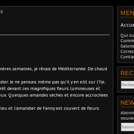
ES
ME
Accue
Qui su
Comma
Salons
Correc
Conta
ières semaines, je rêvais de Méditerranée. De chaud
REC
er. Je ne pensais même pas qu’il y en eût sur l’île.
rrêt devant ces magnifiques fleurs lumineuses et
 yeux. Quelques amandes sèches et encore accrochées
NEW
 bleu et l’amandier de Fanny est couvert de fleurs.
Abonne
nouvea
Email