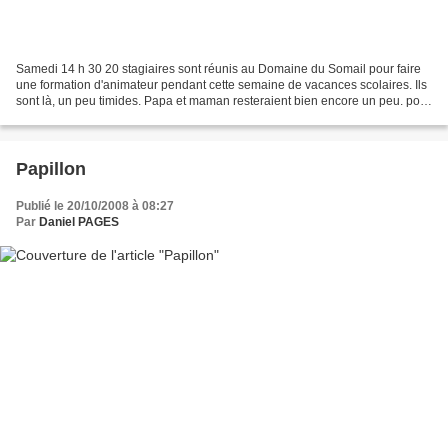
Samedi 14 h 30 20 stagiaires sont réunis au Domaine du Somail pour faire
une formation d'animateur pendant cette semaine de vacances scolaires. Ils
sont là, un peu timides. Papa et maman resteraient bien encore un peu. pour
les surveiller, les couver...
Papillon
Publié le 20/10/2008 à 08:27
Par
Daniel PAGES