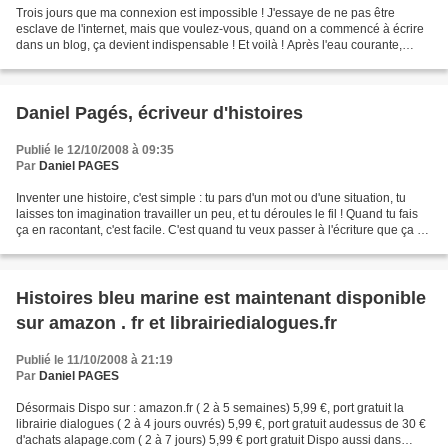
Trois jours que ma connexion est impossible ! J'essaye de ne pas être
esclave de l'internet, mais que voulez-vous, quand on a commencé à écrire
dans un blog, ça devient indispensable ! Et voilà ! Après l'eau courante,
l'électricité, le téléphone portable...
Daniel Pagés, écriveur d'histoires
Publié le 12/10/2008 à 09:35
Par
Daniel PAGES
Inventer une histoire, c'est simple : tu pars d'un mot ou d'une situation, tu
laisses ton imagination travailler un peu, et tu déroules le fil ! Quand tu fais
ça en racontant, c'est facile. C'est quand tu veux passer à l'écriture que ça se
complique......
Histoires bleu marine est maintenant disponible
sur amazon . fr et librairiedialogues.fr
Publié le 11/10/2008 à 21:19
Par
Daniel PAGES
Désormais Dispo sur : amazon.fr ( 2 à 5 semaines) 5,99 €, port gratuit la
librairie dialogues ( 2 à 4 jours ouvrés) 5,99 €, port gratuit audessus de 30 €
d'achats alapage.com ( 2 à 7 jours) 5,99 € port gratuit Dispo aussi dans