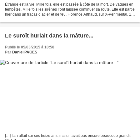
Étrange est la vie. Mille fois, elle est passée à côté de la mort. De vagues en
tempêtes. Mille fois les sirènes l’ont laissée continuer sa route. Elle est partie
hier dans un fracas d’acier et de feu. Florence Arthaud, sur X-Perimental, 1e
Route du Rhum...
Le suroît hurlait dans la mâture...
Publié le 05/03/2015 à 10:58
Par
Daniel PAGES
[…] Ilan allait sur ses treize ans, mais n’avait pas encore beaucoup grandi.