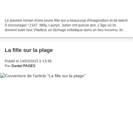
Le premier roman d'une jeune fille qui a beaucoup d'imagination et de talent.
À encourager ! 2167. Milly, Lauryn, Julien ont quinze ans. L’âge où ils
doivent subir leur Vitaltest, un lâchage initiatique dans un lieu inconnu. Ils
n’ont pour tout bagage...
La fille sur la plage
Publié le 14/03/2015 à 13:46
Par
Daniel PAGES