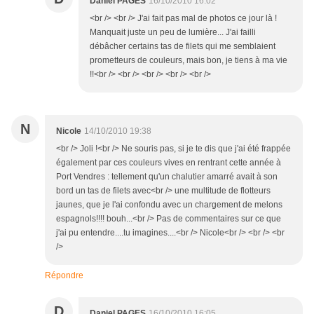
Daniel PAGES
16/10/2010 16:02
<br /> <br /> J'ai fait pas mal de photos ce jour là !
Manquait juste un peu de lumière... J'ai failli
débâcher certains tas de filets qui me semblaient
prometteurs de couleurs, mais bon, je tiens à ma vie
!!<br /> <br /> <br /> <br /> <br />
N
Nicole
14/10/2010 19:38
<br /> Joli !<br /> Ne souris pas, si je te dis que j'ai été frappée
également par ces couleurs vives en rentrant cette année à
Port Vendres : tellement qu'un chalutier amarré avait à son
bord un tas de filets avec<br /> une multitude de flotteurs
jaunes, que je l'ai confondu avec un chargement de melons
espagnols!!!! bouh...<br /> Pas de commentaires sur ce que
j'ai pu entendre....tu imagines....<br /> Nicole<br /> <br /> <br
/>
Répondre
D
Daniel PAGES
16/10/2010 16:05