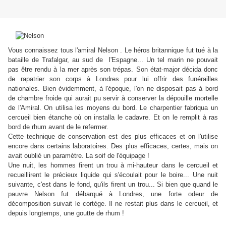
Vous connaissez tous l'amiral Nelson . Le héros britannique fut tué à la
bataille de Trafalgar, au sud de
l'Espagne... Un tel marin ne pouvait
pas être rendu à la mer après son trépas. Son état-major décida donc
de rapatrier son corps à Londres pour lui offrir des funérailles
nationales. Bien évidemment, à l'époque, l'on ne disposait
pas à bord
de chambre froide qui aurait pu servir à conserver la dépouille mortelle
de l'Amiral. On utilisa les moyens du bord. Le charpentier fabriqua un
cercueil bien étanche où on installa le cadavre. Et on le remplit à ras
bord de rhum avant de le refermer.
Cette technique de conservation est des plus efficaces et on l'utilise
encore dans certains laboratoires. Des plus efficaces, certes, mais on
avait oublié un paramètre. La soif de l'équipage !
Une nuit, les hommes firent un trou à mi-hauteur dans le cercueil et
recueillirent le précieux liquide qui s'écoulait pour le boire... Une nuit
suivante, c'est dans le fond, qu'ils firent un trou... Si bien que quand le
pauvre Nelson fut débarqué à Londres, une forte odeur de
décomposition suivait le cortège. Il ne restait plus dans le cercueil, et
depuis longtemps, une goutte de rhum !