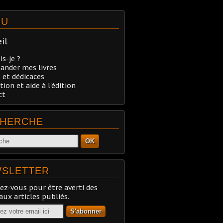
NU
il
is-je ?
nder mes livres
 et dédicaces
tion et aide à l'édition
ct
HERCHE
OK
SLETTER
z-vous pour être averti des
ux articles publiés.