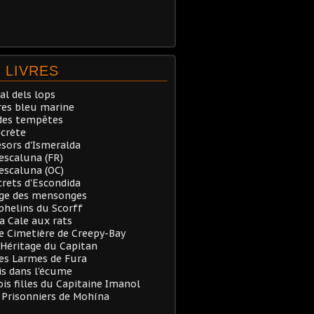
 LIVRES
al dels lops
res bleu marine
des tempêtes
ecrète
ésors d'Ismeralda
Pescaluna (FR)
Pescaluna (OC)
crets d'Escondida
rge des mensonges
phelins du Scorff
a Cale aux rats
e Cimetière de Creepy-Bay
’Héritage du Capitan
es Larmes de Fura
is dans l'écume
ois filles du Capitaine Imanol
s Prisonniers de Mohína