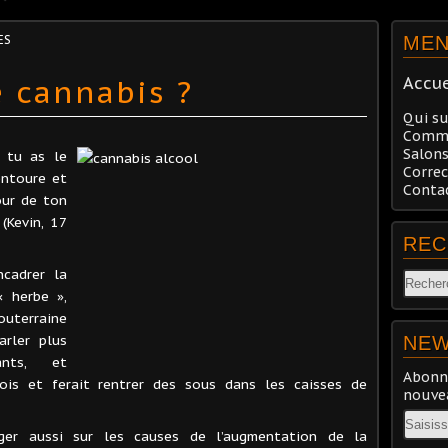
ES
ME
e cannabis ?
Accue
Qui su
Comma
Salons
, tu as le
Correc
entoure et
Conta
our de ton
 (Kevin, 17
REC
ncadrer la
 herbe »,
outerraine
arler plus
NEW
ants, et
Abonne
ois et ferait rentrer des sous dans les caisses de
nouvea
Email
roger aussi sur les causes de l’augmentation de la