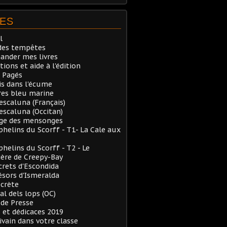
ES
l
des tempêtes
nder mes livres
tions et aide à l'édition
 Pagés
is dans l'écume
res bleu marine
Pescaluna (Français)
Pescaluna (Occitan)
rge des mensonges
phelins du Scorff - T1- La Cale aux
phelins du Scorff - T2 - Le
ère de Creepy-Bay
crets d'Escondida
ésors d'Ismeralda
ecrète
al dels lops (OC)
de Presse
 et dédicaces 2019
ivain dans votre classe