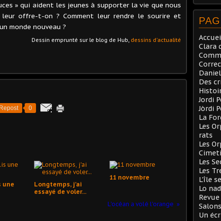
es » qui aident les jeunes à supporter la vie que nous
 leur offre-t-on ? Comment leur rendre le sourire et
PAG
e un monde nouveau ?
Accuei
Dessin emprunté sur le blog de Hub,
dessins d'actualité
Clara 
Comma
Correc
Daniel
Des cr
Histoi
Jordi 
Jòrdi 
Repost
0
La Fo
Les Or
rats
Les Or
Cimeti
Les Se
Les Tr
11 novembre
L'île s
s une
Longtemps, j'ai
Lo nad
essayé de voler...
Revue 
L'océan a volé l'orange
Salons
Un écr