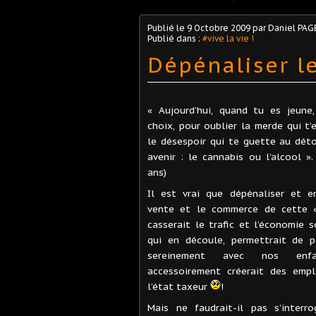
Publié le
9 Octobre 2009
par Daniel PAG
Publié dans :
#vive la vie !
Dépénaliser l
« Aujourd’hui, quand tu es jeune
choix, pour oublier la merde
qui t’
le désespoir qui te guette au dét
avenir : le cannabis ou l’alcool ».
ans)
Il est vrai que dépénaliser et e
vente et le commerce de cette «
casserait le trafic et l’économie s
qui en découle, permettrait de p
sereinement avec nos enf
accessoirement créerait des empl
l’état taxeur
!
Mais ne faudrait-il pas s’inter