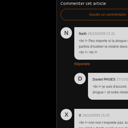
Commenter cet article
Ajouter un commentaire
N
Nath
26/10/2009 21:31
<br /> Peu importe si la drogue 
parfois d'oublier la misère dans 
<br /> <br />
Répondre
D
Daniel PAGES
27/10/
<br /> je suis d'accord
drogue ! et notre misère
X
X
18/10/2009 15:25
<br /> non non t inquiete pas, tu