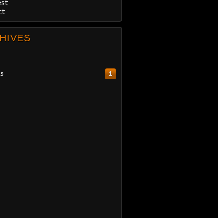
est
ct
HIVES
s
1