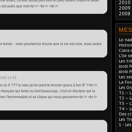
umé avant, ca leur aurait peu etre un peu ouvert l esprit et aider
2010
 n est autre que moi<br /> <br /> <br />
2009
2008
MES
Lo nad
 de fumer... mais pourtant je trouve que la vie est rose, mais avant
Histoi
Clara 
L'île s
Les tr
Jordi 
Jòrdi 
Les se
2009 14:35
La Fo
s ce X ??? tu sais qu'on peut te trouver grace à ton IP ?<br />
Les Or
 français qui fume ou boit beaucoup, c'est un électeur qui la
T1 – L
 bien l'Innommable et sa clique qui nous gouverne<br /> <br />
T2 – L
T3 – L
T4 – L
Des cr
Les Tr
1 - Le