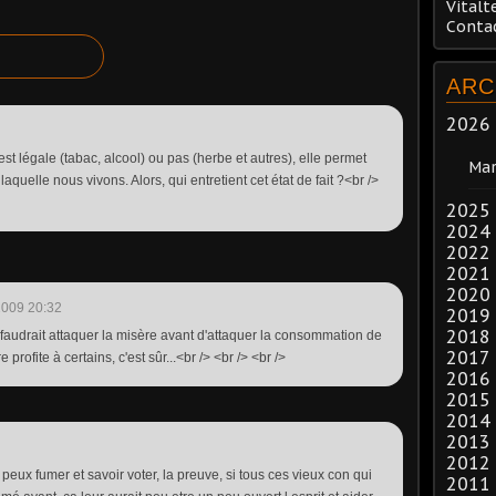
Vitalt
Conta
ARC
2026
est légale (tabac, alcool) ou pas (herbe et autres), elle permet
Mar
laquelle nous vivons. Alors, qui entretient cet état de fait ?<br />
2025
2024
2022
2021
2020
2009 20:32
2019
2018
, faudrait attaquer la misère avant d'attaquer la consommation de
2017
 profite à certains, c'est sûr...<br /> <br /> <br />
2016
2015
2014
2013
2012
 peux fumer et savoir voter, la preuve, si tous ces vieux con qui
2011