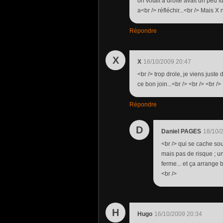
on votait a droite avait un peu f
a<br /> réfléchir...<br /> Mais X
Répondre
X
X
16/10/2009 20:47
<br /> trop drole, je viens juste
ce bon join...<br /> <br /> <br />
Répondre
D
Daniel PAGES
18/10/
<br /> qui se cache sou
mais pas de risque ; un
ferme... et ça arrange
<br />
H
Hugo
16/10/2009 20:34