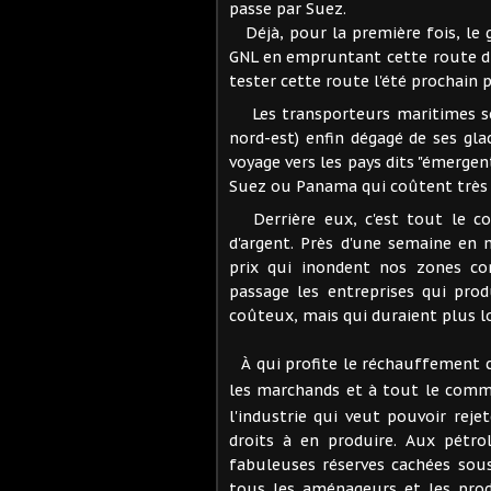
passe par Suez.
Déjà, pour la première fois, le
GNL en empruntant cette route 
tester cette route l'été prochain p
Les transporteurs maritimes se 
nord-est) enfin dégagé de ses gl
voyage vers les pays dits "émergent
Suez ou Panama qui coûtent très 
Derrière eux, c'est tout le co
d'argent. Près d'une semaine en 
prix qui inondent nos zones c
passage les entreprises qui prod
coûteux, mais qui duraient plus l
qui profite le réchauffement c
À
les marchands et à tout le comme
l'industrie qui veut pouvoir reje
droits à en produire. Aux pétro
fabuleuses réserves cachées sous 
tous les aménageurs et les prod