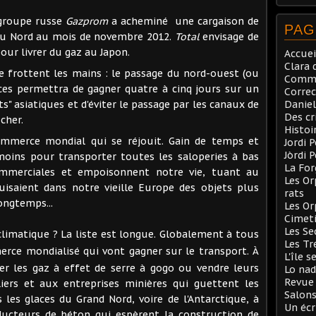
 groupe russe
Gazprom
a acheminé une cargaison de
PAG
du Nord au mois de novembre 2012.
Total
envisage de
our livrer du gaz au Japon.
Accuei
Clara 
frottent les mains : le passage du nord-ouest (ou
Comma
aces permettra de gagner quatre à cinq jours sur un
Correc
Daniel
s" asiatiques et d'éviter le passage par les canaux de
Des cr
cher.
Histoi
mmerce mondial qui se réjouit. Gain de temps et
Jordi 
Jòrdi 
moins pour transporter toutes les saloperies à bas
La Fo
ommerciales et empoisonnent notre vie, tuant au
Les Or
uisaient dans notre vieille Europe des objets plus
rats
ongtemps...
Les Or
Cimeti
Les Se
limatique ? La liste est longue. Globalement à tous
Les Tr
rce mondialisé qui vont gagner sur le transport.
À
L'île s
ter les gaz à effet de serre à gogo ou vendre leurs
Lo nad
Revue 
liers et aux entreprises minières qui guettent les
Salons
les glaces du Grand Nord, voire de l'Antarctique, à
Un écr
ucteurs de béton qui espèrent la construction de