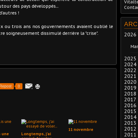
Vitalt
utour des pays développés...
Conta
'autres !
ARC
x ou trois ans nos gouvernements avaient oublié le
e soigneusement dissimulé derrière la "crise".
2026
Mar
2025
2024
2022
2021
2020
Repost
0
2019
2018
2017
2016
2015
2014
2013
2012
11 novembre
2011
s une
Longtemps, j'ai