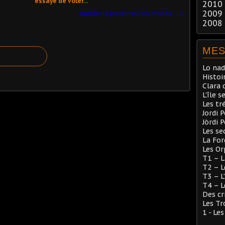
essayé de voler...
2010
2009
Oublier la pesanteur du monde...
2008
MES
Lo nad
Histoi
Clara 
L'île s
Les tr
Jordi 
Jòrdi 
Les se
La Fo
Les Or
T1 – L
T2 – L
T3 – L
T4 – L
Des cr
Les Tr
1 - Le