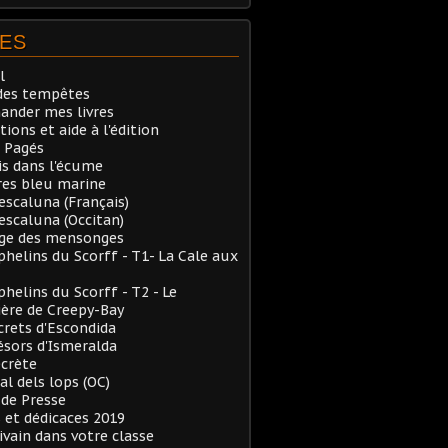
ES
l
des tempêtes
nder mes livres
tions et aide à l'édition
 Pagés
is dans l'écume
res bleu marine
Pescaluna (Français)
Pescaluna (Occitan)
rge des mensonges
phelins du Scorff - T1- La Cale aux
phelins du Scorff - T2 - Le
ère de Creepy-Bay
crets d'Escondida
ésors d'Ismeralda
ecrète
al dels lops (OC)
de Presse
 et dédicaces 2019
ivain dans votre classe