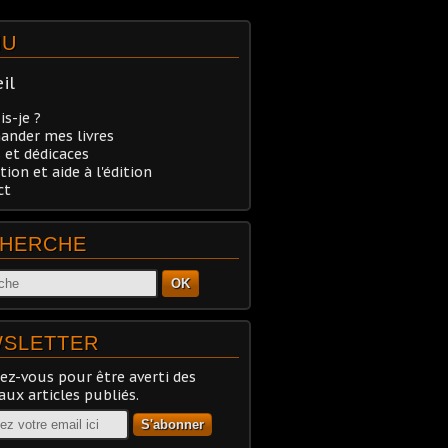
NU
il
is-je ?
nder mes livres
 et dédicaces
tion et aide à l'édition
ct
HERCHE
OK
SLETTER
z-vous pour être averti des
ux articles publiés.