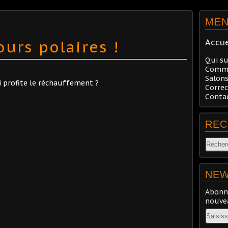
ME
ours polaires !
Accue
Qui su
Comma
Salons
Correc
Conta
REC
NEW
Abonne
nouvea
Email