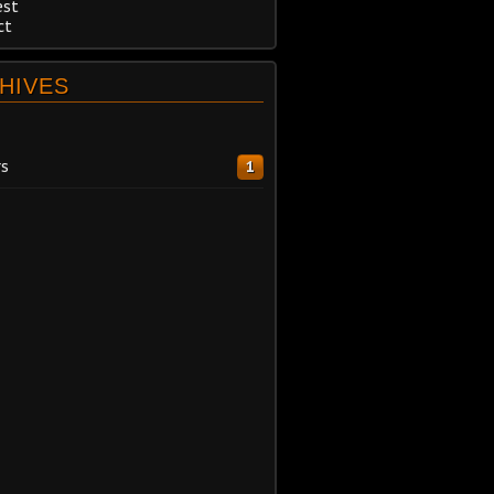
est
ct
HIVES
s
1