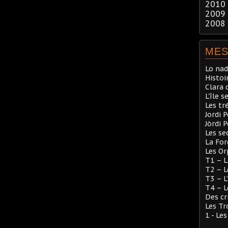
2010
2009
2008
MES
Lo nad
Histoi
Clara 
L'île s
Les tr
Jordi 
Jòrdi 
Les se
La Fo
Les Or
T1 – L
T2 – L
T3 – L
T4 – L
Des cr
Les Tr
1 - Le