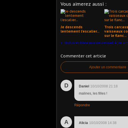
Vous aimerez aussi :
Je descends
Trois carcas
lentement l'escalier...
vaisseaux c
sur le flanc...
Commenter cet article
Ajouter un commentaire
D
Daniel
10/10/2008 21:18
malines, les filles !
Répondre
A
Alicia
10/10/2008 14:38