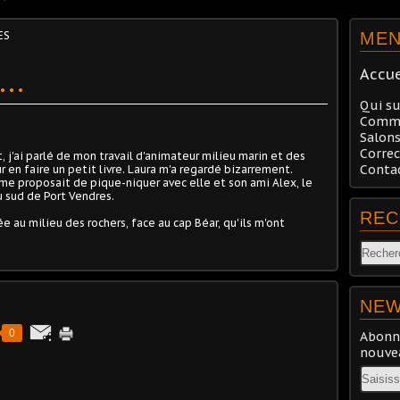
ES
ME
..
Accue
Qui su
Comma
Salons
Correc
, j'ai parlé de mon travail d'animateur milieu marin et des
Conta
ur en faire un petit livre. Laura m'a regardé bizarrement.
me proposait de pique-niquer avec elle et son ami Alex, le
u sud de Port Vendres.
REC
e au milieu des rochers, face au cap Béar, qu'ils m'ont
NEW
0
Abonne
nouvea
Email