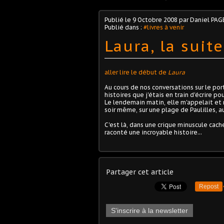
Publié le
9 Octobre 2008
par Daniel PAG
Publié dans :
#livres à venir
Laura, la suite.
aller lire le début de
Laura
Au cours de nos conversations sur le port
histoires que j'étais en train d'écrire po
Le lendemain matin, elle m'appelait et 
soir même, sur une plage de Paulilles, a
C'est là, dans une crique minuscule caché
raconté une incroyable histoire...
Partager cet article
Repost
S'inscrire à la newsletter