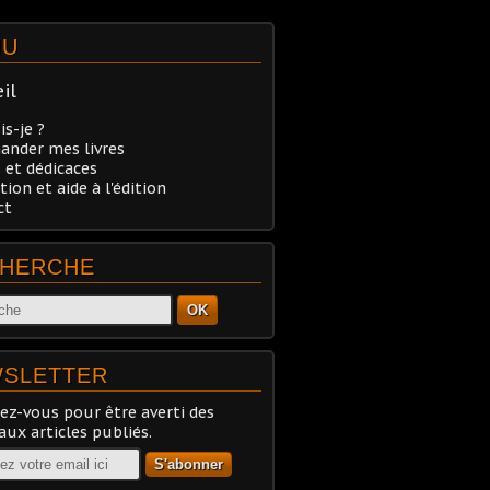
NU
il
is-je ?
nder mes livres
 et dédicaces
tion et aide à l'édition
ct
HERCHE
OK
SLETTER
z-vous pour être averti des
ux articles publiés.