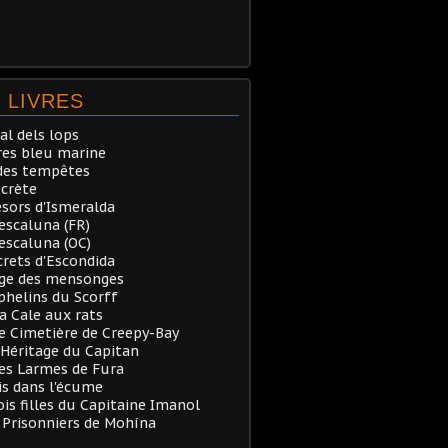
 LIVRES
al dels lops
res bleu marine
des tempêtes
ecrète
ésors d'Ismeralda
Pescaluna (FR)
Pescaluna (OC)
crets d'Escondida
rge des mensonges
phelins du Scorff
a Cale aux rats
e Cimetière de Creepy-Bay
’Héritage du Capitan
es Larmes de Fura
is dans l'écume
ois filles du Capitaine Imanol
s Prisonniers de Mohína