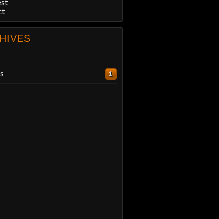
est
ct
HIVES
s
1