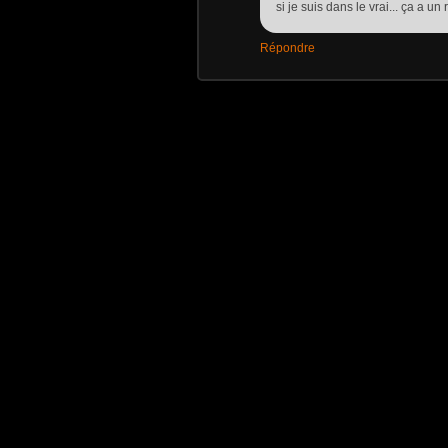
si je suis dans le vrai... ça a un
Répondre