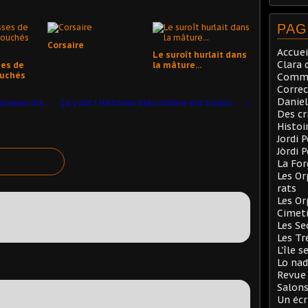
PAG
Corsaire
Accuei
Le suroît hurlait dans
Clara 
ses de
la mâture...
ouchés
Comma
Correc
Daniel
Histoires bleu marine devrait être à nouveau disponible d'ici peu sur alapage
Ça y est ! Histoires bleu marine est à nouveau dispo sur alapage.com
Des cr
Histoi
Jordi 
Jòrdi 
La Fo
Les Or
rats
Les Or
Cimeti
Les Se
Les Tr
L'île s
Lo nad
Revue 
Salons
Un écr