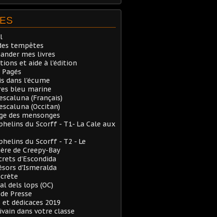
ES
l
des tempêtes
nder mes livres
tions et aide à l'édition
 Pagés
is dans l'écume
res bleu marine
Pescaluna (Français)
Pescaluna (Occitan)
rge des mensonges
phelins du Scorff - T1- La Cale aux
phelins du Scorff - T2 - Le
ère de Creepy-Bay
crets d'Escondida
ésors d'Ismeralda
ecrète
al dels lops (OC)
de Presse
 et dédicaces 2019
ivain dans votre classe